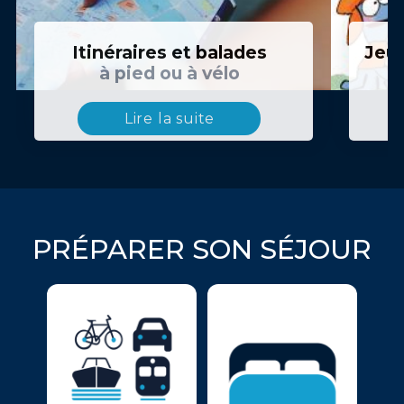
Itinéraires et balades
Jeux
à pied ou à vélo
Lire la suite
PRÉPARER SON SÉJOUR