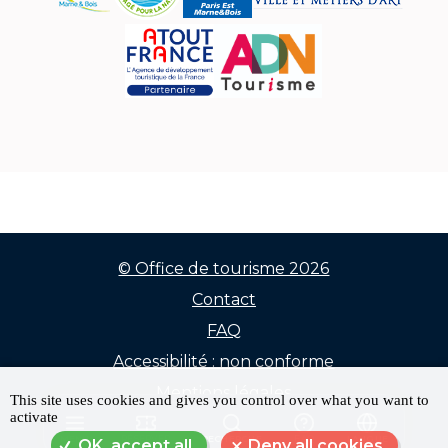
© Office de tourisme 2026
Contact
Menu
FAQ
Pied
Accessibilité : non conforme
de
Mentions légales
This site uses cookies and gives you control over what you want to
activate
Données personnelles
page
MENU
RÉSERVER
RECHERCHE
FAQ
LANGUE
OK, accept all
Deny all cookies