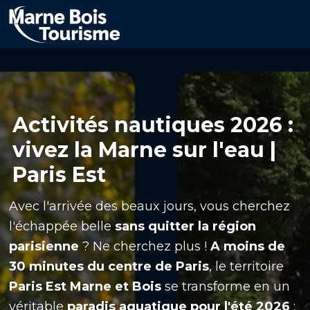
Aller
au
contenu
principal
Activités nautiques 2026 :
vivez la Marne sur l'eau |
Paris Est
Avec l'arrivée des beaux jours, vous cherchez
l'échappée belle
sans quitter la région
parisienne
? Ne cherchez plus !
A moins de
30 minutes du centre de Paris
, le territoire
Paris Est Marne et Bois
se transforme en un
véritable
paradis aquatique pour l'été 2026
: