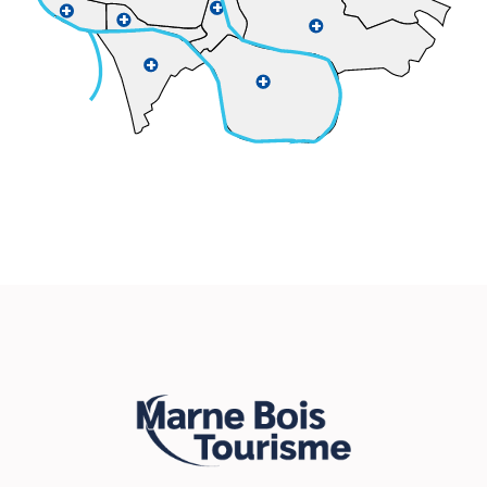
+
+
+
+
+
+