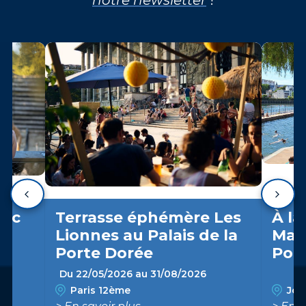
arc
Terrasse éphémère Les
À la
Lionnes au Palais de la
Marn
Porte Dorée
Pon
Du 22/05/2026 au 31/08/2026
Paris 12ème
Join