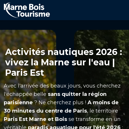
Aller
au
contenu
principal
Activités nautiques 2026 :
vivez la Marne sur l'eau |
Paris Est
Avec l'arrivée des beaux jours, vous cherchez
l'échappée belle
sans quitter la région
parisienne
? Ne cherchez plus !
A moins de
30 minutes du centre de Paris
, le territoire
Paris Est Marne et Bois
se transforme en un
véritable
paradis aquatique pour l'été 2026
: