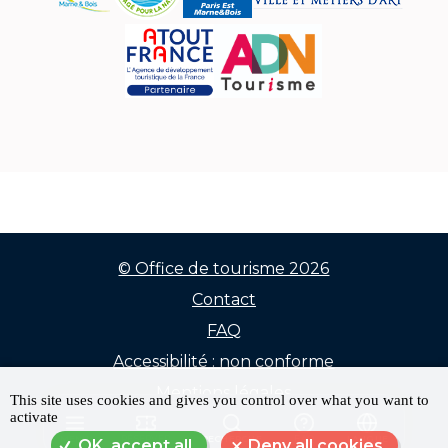
© Office de tourisme 2026
Contact
Menu
FAQ
Pied
Accessibilité : non conforme
de
Mentions légales
This site uses cookies and gives you control over what you want to
activate
Données personnelles
page
MENU
RÉSERVER
RECHERCHE
FAQ
LANGUE
OK, accept all
Deny all cookies