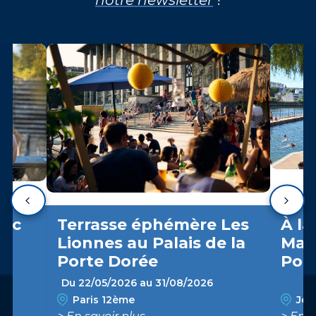
arc
Terrasse éphémère Les
À la
Lionnes au Palais de la
Marn
Porte Dorée
Pon
Du 22/05/2026 au 31/08/2026
Paris 12ème
Join