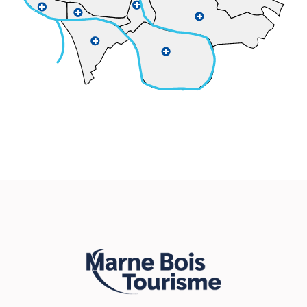
+
+
+
+
+
+