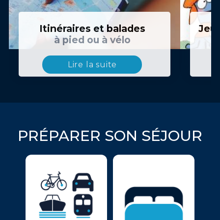
Itinéraires et balades
Jeux
à pied ou à vélo
Lire la suite
PRÉPARER SON SÉJOUR