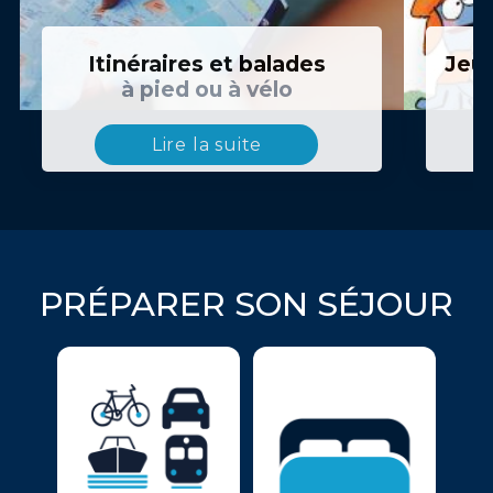
Itinéraires et balades
Jeux
à pied ou à vélo
Lire la suite
PRÉPARER SON SÉJOUR