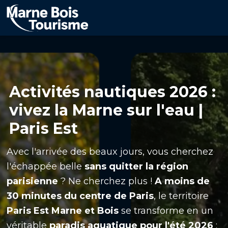
Aller
au
contenu
principal
Activités nautiques 2026 :
vivez la Marne sur l'eau |
Paris Est
Avec l'arrivée des beaux jours, vous cherchez
l'échappée belle
sans quitter la région
parisienne
? Ne cherchez plus !
A moins de
30 minutes du centre de Paris
, le territoire
Paris Est Marne et Bois
se transforme en un
véritable
paradis aquatique pour l'été 2026
: