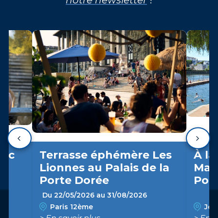
arc
Terrasse éphémère Les
À la
Lionnes au Palais de la
Marn
Porte Dorée
Pon
Du 22/05/2026 au 31/08/2026
Paris 12ème
Join