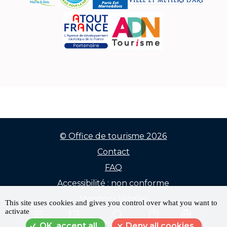
© Office de tourisme 2026
Contact
Menu
FAQ
Pied
Accessibilité : non conforme
de
Mentions légales
This site uses cookies and gives you control over what you want to
activate
Données personnelles
page
MENU
RÉSERVER
RECHERCHE
FAQ
LANGUE
OK, accept all
Deny all cookies