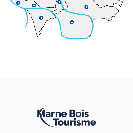
+
+
+
+
+
+