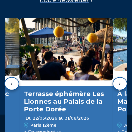
arc
Terrasse éphémère Les
À la
Lionnes au Palais de la
Marn
Porte Dorée
Pon
Du 22/05/2026 au 31/08/2026
Paris 12ème
Join