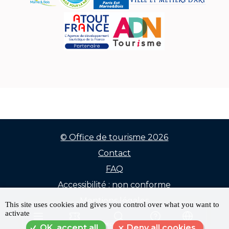
© Office de tourisme 2026
Contact
Menu
FAQ
Pied
Accessibilité : non conforme
de
Mentions légales
This site uses cookies and gives you control over what you want to
activate
Données personnelles
page
MENU
RÉSERVER
RECHERCHE
FAQ
LANGUE
OK, accept all
Deny all cookies