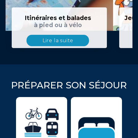
Itinéraires et balades
Jeux
à pied ou à vélo
Lire la suite
PRÉPARER SON SÉJOUR