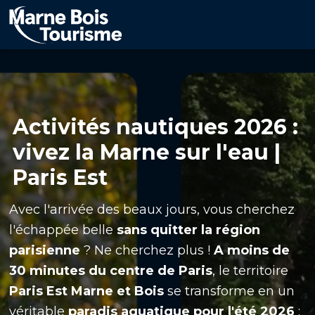
Aller
au
contenu
principal
Activités nautiques 2026 :
vivez la Marne sur l'eau |
Paris Est
Avec l'arrivée des beaux jours, vous cherchez
l'échappée belle
sans quitter la région
parisienne
? Ne cherchez plus !
A moins de
30 minutes du centre de Paris
, le territoire
Paris Est Marne et Bois
se transforme en un
véritable
paradis aquatique pour l'été 2026
: