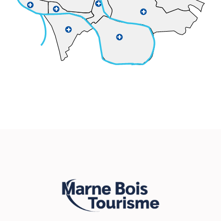
+
+
+
+
+
+