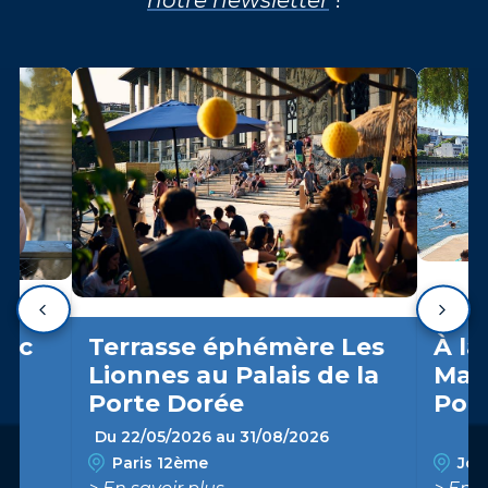
arc
Terrasse éphémère Les
À la
Lionnes au Palais de la
Marn
Porte Dorée
Pon
Du 22/05/2026 au 31/08/2026
Paris 12ème
Join