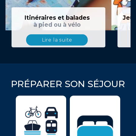
Itinéraires et balades
Jeux
à pied ou à vélo
Lire la suite
PRÉPARER SON SÉJOUR