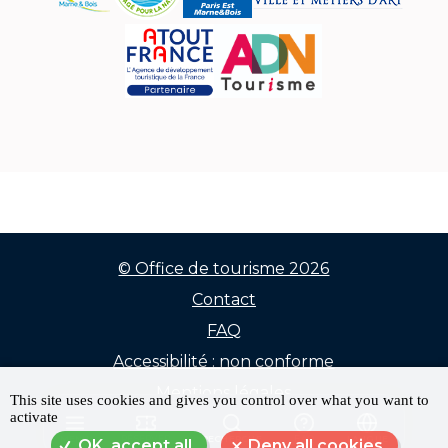
© Office de tourisme 2026
Contact
Menu
FAQ
Pied
Accessibilité : non conforme
de
Mentions légales
This site uses cookies and gives you control over what you want to
activate
Données personnelles
page
MENU
RÉSERVER
RECHERCHE
FAQ
LANGUE
OK, accept all
Deny all cookies