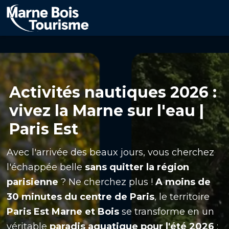
Aller
au
contenu
principal
Activités nautiques 2026 :
vivez la Marne sur l'eau |
Paris Est
Avec l'arrivée des beaux jours, vous cherchez
l'échappée belle
sans quitter la région
parisienne
? Ne cherchez plus !
A moins de
30 minutes du centre de Paris
, le territoire
Paris Est Marne et Bois
se transforme en un
véritable
paradis aquatique pour l'été 2026
: