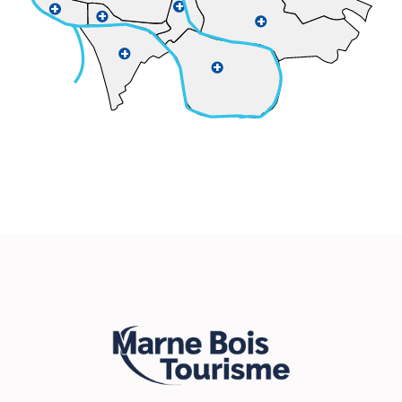
+
+
+
+
+
+