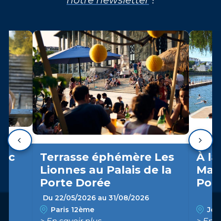
arc
Terrasse éphémère Les
À la
Lionnes au Palais de la
Marn
Porte Dorée
Pon
Du 22/05/2026 au 31/08/2026
Paris 12ème
Join