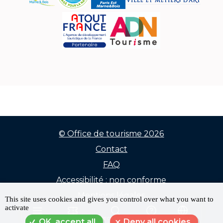
© Office de tourisme 2026
Contact
Menu
FAQ
Pied
Accessibilité : non conforme
de
Mentions légales
This site uses cookies and gives you control over what you want to
activate
Données personnelles
page
MENU
RÉSERVER
RECHERCHE
FAQ
LANGUE
OK, accept all
Deny all cookies