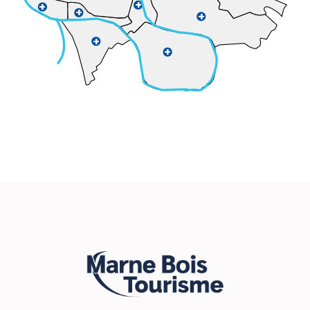
+
+
+
+
+
+