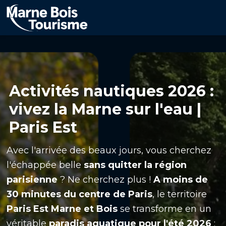
Aller
au
contenu
principal
Activités nautiques 2026 :
vivez la Marne sur l'eau |
Paris Est
Avec l'arrivée des beaux jours, vous cherchez
l'échappée belle
sans quitter la région
parisienne
? Ne cherchez plus !
A moins de
30 minutes du centre de Paris
, le territoire
Paris Est Marne et Bois
se transforme en un
véritable
paradis aquatique pour l'été 2026
: