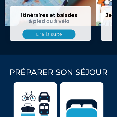
Itinéraires et balades
Jeux
à pied ou à vélo
Lire la suite
PRÉPARER SON SÉJOUR