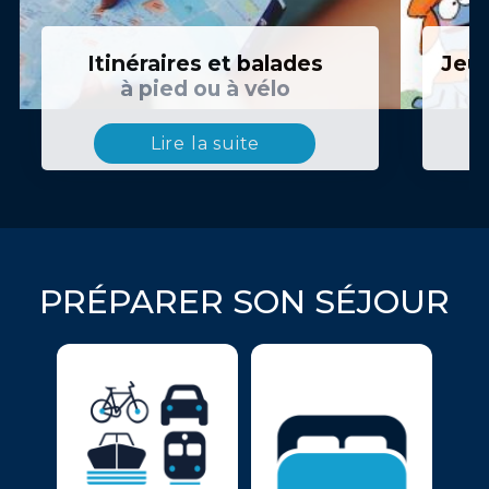
Itinéraires et balades
Jeux
à pied ou à vélo
Lire la suite
PRÉPARER SON SÉJOUR