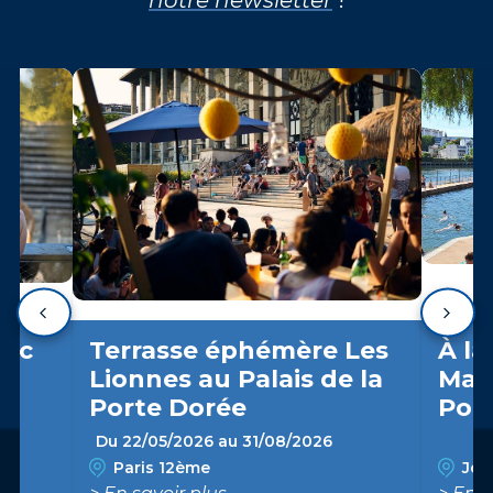
arc
Terrasse éphémère Les
À la
Lionnes au Palais de la
Marn
Porte Dorée
Pon
Du 22/05/2026 au 31/08/2026
Paris 12ème
Join