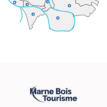
+
+
+
+
+
+