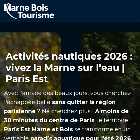
Aller
au
contenu
principal
Activités nautiques 2026 :
vivez la Marne sur l'eau |
Paris Est
Avec l'arrivée des beaux jours, vous cherchez
l'échappée belle
sans quitter la région
parisienne
? Ne cherchez plus !
A moins de
30 minutes du centre de Paris
, le territoire
Paris Est Marne et Bois
se transforme en un
véritable
paradis aquatique pour l'été 2026
: