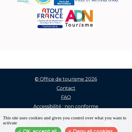
© Office de tourisme 2026
Contact
Menu
FAQ
Pied
Accessibilité : non conforme
de
Mentions légales
This site uses cookies and gives you control over what you want to
activate
Données personnelles
page
MENU
RÉSERVER
RECHERCHE
FAQ
LANGUE
OK, accept all
Deny all cookies