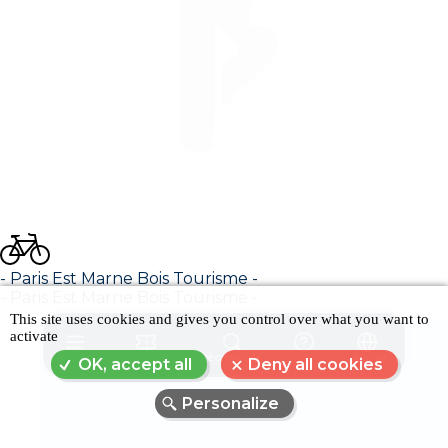
- Paris Est Marne Bois Tourisme -
- Paris Est Marne Bois Tourisme -
This site uses cookies and gives you control over what you want to
activate
MENU
RÉSERVER
RECHERCHE
FAQ
LANGUE
OK, accept all
Deny all cookies
Personalize