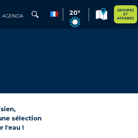
GROUPES
20°
ET
AGENDA
AFFAIRES
sien,
une sélection
 l'eau !