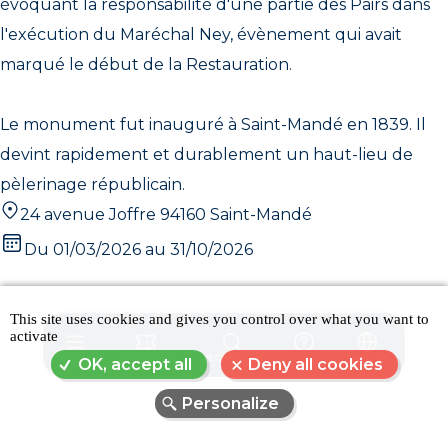
évoquant la responsabilité d'une partie des Pairs dans
l'exécution du Maréchal Ney, évènement qui avait
marqué le début de la Restauration.
Le monument fut inauguré à Saint-Mandé en 1839. Il
devint rapidement et durablement un haut-lieu de
pèlerinage républicain.
24 avenue Joffre 94160 Saint-Mandé
Du 01/03/2026 au 31/10/2026
This site uses cookies and gives you control over what you want to
activate
MENU
RÉSERVER
RECHERCHE
FAQ
LANGUE
OK, accept all
Deny all cookies
Personalize