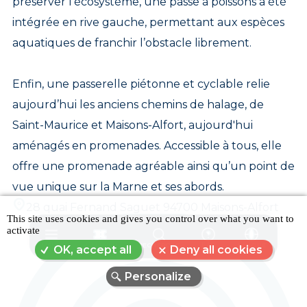
préserver l'écosystème, une passe à poissons a été
intégrée en rive gauche, permettant aux espèces
aquatiques de franchir l’obstacle librement.
Enfin, une passerelle piétonne et cyclable relie
aujourd’hui les anciens chemins de halage, de
Saint-Maurice et Maisons-Alfort, aujourd'hui
aménagés en promenades. Accessible à tous, elle
offre une promenade agréable ainsi qu’un point de
vue unique sur la Marne et ses abords.
28 quai Fernand Saguet 94700 Maisons-Alfort
This site uses cookies and gives you control over what you want to
activate
MENU
RÉSERVER
RECHERCHE
FAQ
LANGUE
OK, accept all
Deny all cookies
Personalize