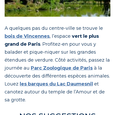
A quelques pas du centre-ville se trouve le
Temple de l’Amour du lac Daumesnil au bois de Vincennes
bois de Vincennes
Marne Bois Tourisme
, l’espace
vert le plus
grand de Paris
. Profitez-en pour vous y
balader et pique-niquer sur les grandes
étendues de verdure. Côté activités, passez la
journée au
Parc Zoologique de Paris
à la
découverte des différentes espèces animales.
Louez
les barques du Lac Daumesnil
et
canotez autour du temple de l’Amour et de
sa grotte.