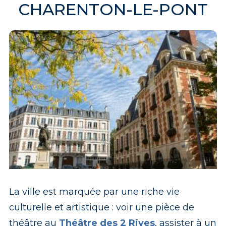
CHARENTON-LE-PONT
La ville est marquée par une riche vie
Place Arthur Dussault et mairie de Charenton-le-Pont
culturelle et artistique : voir une pièce de
Thierry Guillaume
théâtre au
Théâtre des 2 Rives
, assister à un