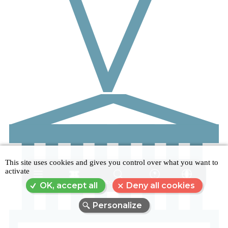
This site uses cookies and gives you control over what you want to
activate
MENU
RÉSERVER
RECHERCHE
FAQ
LANGUE
OK, accept all
Deny all cookies
Personalize