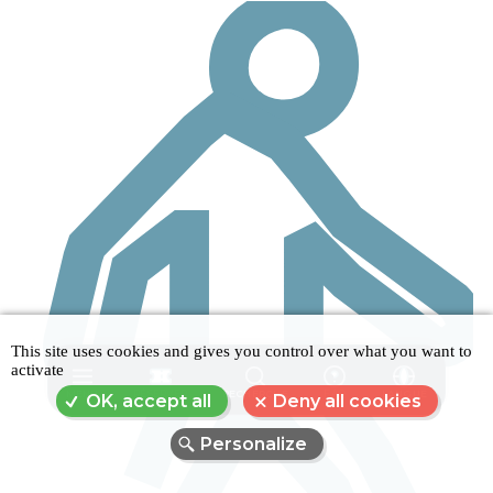
This site uses cookies and gives you control over what you want to
activate
MENU
RÉSERVER
RECHERCHE
FAQ
LANGUE
OK, accept all
Deny all cookies
Personalize