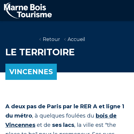
Aller
au
contenu
principal
Retour
Accueil
LE TERRITOIRE
VINCENNES
A deux pas de Paris par le RER A et ligne 1
du métro
, à quelques foulées du
bois de
Vincennes
et de
ses lacs
, la ville est "the