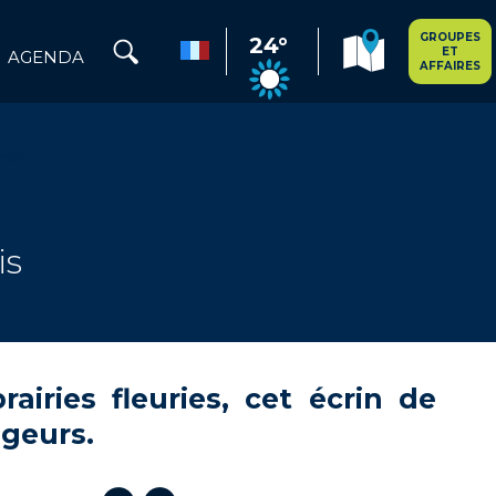
GROUPES
24°
ET
AGENDA
AFFAIRES
nes
is
airies fleuries, cet écrin de
ggeurs.