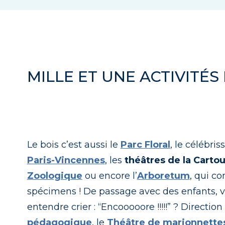
MILLE ET UNE ACTIVITÉS
Le bois c’est aussi le
Parc Floral
, le célébri
Paris-Vincennes
, les
théâtres de la Carto
Zoologique
ou encore l’
Arboretum
, qui c
spécimens ! De passage avec des enfants, vo
entendre crier : “Encooooore !!!!!” ? Direction
pédagogique
, le
Théâtre de marionnette