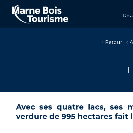
Aller
au
contenu
DÉC
principal
NAVIGATION
PRINCIPALE
Retour
A
L
Avec ses quatre lacs, ses ma
verdure de 995 hectares fait