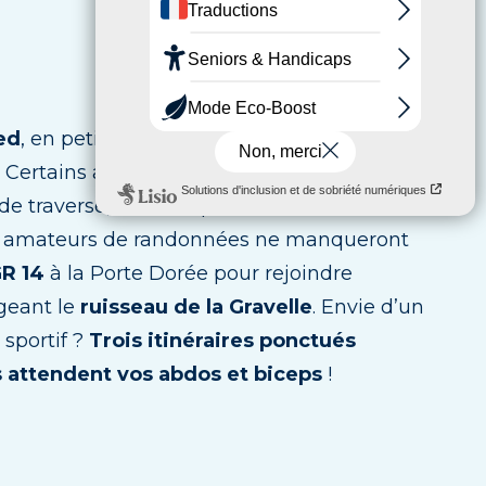
ied
, en petites foulées ou au pas, chacun vit
! Certains apprécieront de le découvrir au
 traverse, d’autres préféreront suivre les
s amateurs de randonnées ne manqueront
R 14
à la Porte Dorée pour rejoindre
geant le
ruisseau de la Gravelle
. Envie d’un
 sportif ?
Trois itinéraires ponctués
ès attendent vos abdos et biceps
!