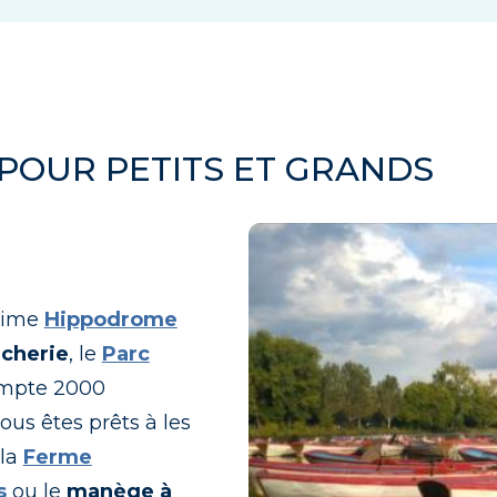
 POUR PETITS ET GRANDS
ssime
Hippodrome
ucherie
, le
Parc
ompte 2000
us êtes prêts à les
 la
Ferme
s
ou le
manège à