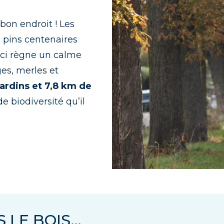
bon endroit ! Les
s pins centenaires
 Ici règne un calme
es, merles et
jardins et 7,8 km de
e biodiversité qu’il
 LE BOIS…