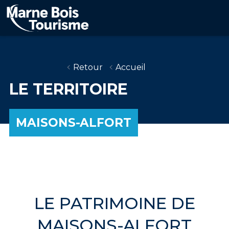
Aller
au
contenu
principal
Retour
Accueil
LE TERRITOIRE
MAISONS-ALFORT
LE PATRIMOINE DE
MAISONS-ALFORT