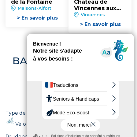
de la Fontaine
Château de
Vincennes aux
Maisons-Alfort
bords de Marne
Vincennes
> En savoir plus
de Maisons-Alfort
> En savoir plus
BALADES À MAISONS-
ALFORT ET SES
ALENTOURS
Type de pratique
Vélo route
Prudence !