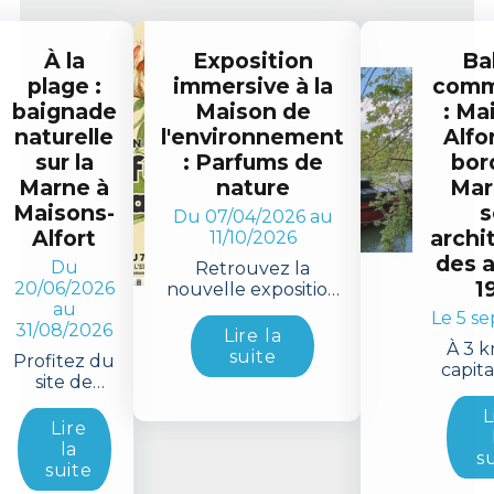
À la
Exposition
Ba
plage :
immersive à la
comm
baignade
Maison de
: Ma
naturelle
l'environnement
Alfo
sur la
: Parfums de
bor
Marne à
nature
Mar
Maisons-
s
Du 07/04/2026 au
Alfort
archi
11/10/2026
des 
Du
Retrouvez la
1
20/06/2026
nouvelle exposition
au
"Parfums de nature"
Le 5 s
31/08/2026
à la Maison de
Lire la
À 3 k
l'environnement de
suite
Profitez du
capita
Maisons-Alfort,
site de
déco
jusqu'au 11 octobre !
baignade
une 
L
de Maisons-
Lire
éton
Alfort avec
la
bucol
s
la Plage by
suite
ses b
Paris Est