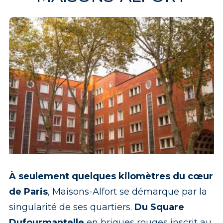
À seulement quelques kilomètres du cœur
de Paris
, Maisons-Alfort se démarque par la
singularité de ses quartiers.
Du Square
Dufourmantelle
en briques rouges inscrit au