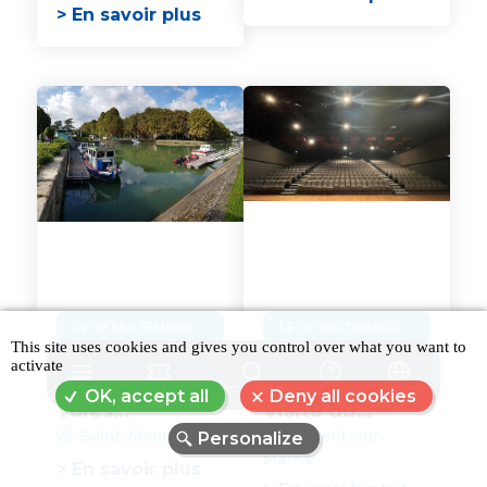
Maur
création
> En savoir plus
artistique
LE 19 SEPTEMBER
LE 19 SEPTEMBER
This site uses cookies and gives you control over what you want to
Journées du
Journées du
activate
patrimoine -
Patrimoine -
MENU
RÉSERVER
RECHERCHE
FAQ
LANGUE
OK, accept all
Deny all cookies
Voies
Visite du
Navigables de
Théâtre
Saint-Maurice
Nogent-sur-
Personalize
France ouvre
Antoine
Marne
> En savoir plus
les portes de
Watteau