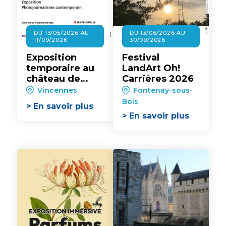
DU 13/05/2026 AU
DU 13/06/2026 AU
11/09/2026
30/09/2026
Exposition
Festival
temporaire au
LandArt Oh!
château de
Carrières 2026
Vincennes :
Vincennes
Fontenay-sous-
Alain Keler,
Bois
> En savoir plus
Histoires de vie
> En savoir plus