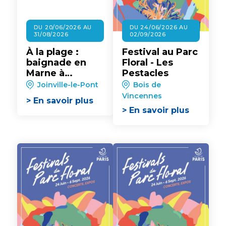
DU 20/06/2026 AU
DU 24/06/2026 AU
31/08/2026
02/09/2026
À la plage :
Festival au Parc
baignade en
Floral - Les
Marne à
Pestacles
Joinville-le-
Joinville-le-Pont
Bois de
Pont
Vincennes
> En savoir plus
> En savoir plus