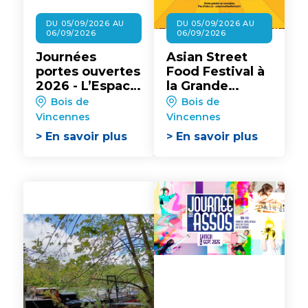
DU 05/09/2026 AU
DU 05/09/2026 AU
06/09/2026
06/09/2026
Journées
Asian Street
portes ouvertes
Food Festival à
2026 - L’Espace
la Grande
City’zen Paris
Pagode du Bois
Bois de
Bois de
de Vincennes
Vincennes
Vincennes
> En savoir plus
> En savoir plus