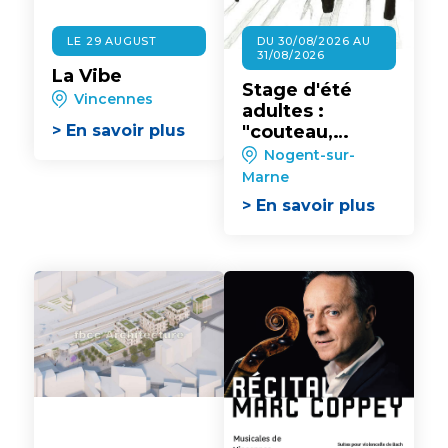
LE 29 AUGUST
DU 30/08/2026 AU
31/08/2026
La Vibe
Stage d'été
Vincennes
adultes :
> En savoir plus
"couteau,
raclette,
Nogent-sur-
spatule" au
Marne
Musée
> En savoir plus
Intercommunal
de Nogent