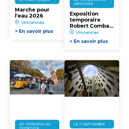
08/11/2026
Marche pour
Exposition
l'eau 2026
temporaire
Vincennes
Robert Combas
> En savoir plus
au Château de
Vincennes
Vincennes
> En savoir plus
DU 11/09/2026 AU
LE 11 SEPTEMBER
13/09/2026