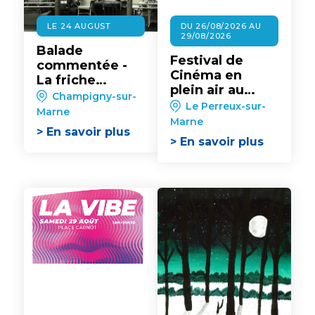
LE 24 AUGUST
DU 26/08/2026 AU
29/08/2026
Balade
Festival de
commentée -
Cinéma en
La friche
plein air au
industrielle « Le
Champigny-sur-
Perreux-sur-
Le Perreux-sur-
Rotin »
Marne
Marne
Marne
> En savoir plus
> En savoir plus