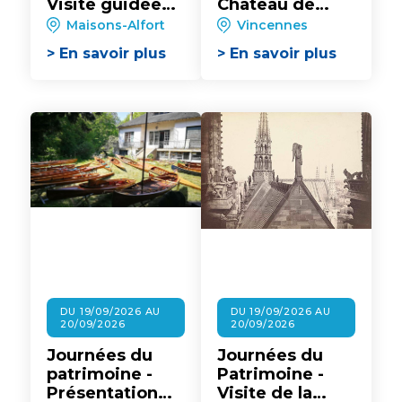
Visite guidée
Château de
du campus de
Vincennes : Le
Maisons-Alfort
Vincennes
l'école
Château de
> En savoir plus
> En savoir plus
vétérinaire
Vincennes et
son histoire, du
Moyen-Âge au
XXe siècle
DU 19/09/2026 AU
DU 19/09/2026 AU
20/09/2026
20/09/2026
Journées du
Journées du
patrimoine -
Patrimoine -
Présentation
Visite de la