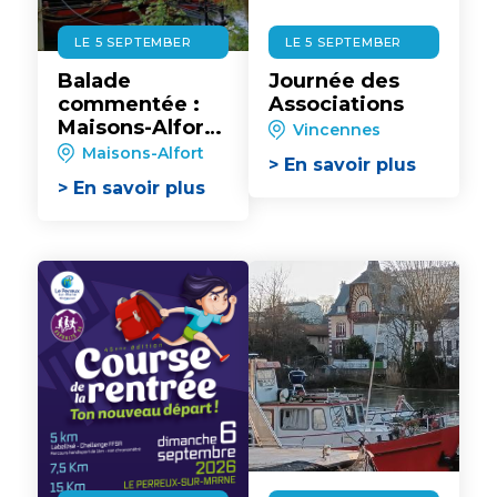
LE 5 SEPTEMBER
LE 5 SEPTEMBER
Balade
Journée des
commentée :
Associations
Maisons-Alfort,
Vincennes
ses bords de
Maisons-Alfort
> En savoir plus
Marne et son
> En savoir plus
architecture
des années
1930