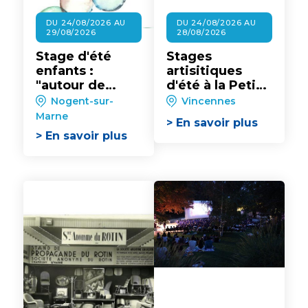
DU 24/08/2026 AU
DU 24/08/2026 AU
29/08/2026
28/08/2026
Stage d'été
Stages
enfants :
artisitiques
"autour de
d'été à la Petite
l'encre" au
Académie
Nogent-sur-
Vincennes
Musée
Marne
> En savoir plus
Intercommunal
> En savoir plus
de Nogent