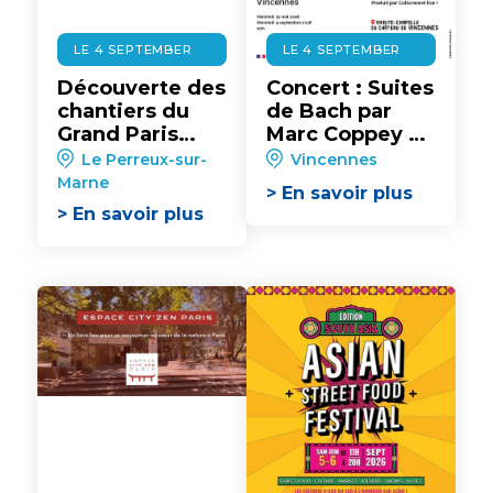
LE 4 SEPTEMBER
LE 4 SEPTEMBER
Découverte des
Concert : Suites
chantiers du
de Bach par
Grand Paris
Marc Coppey au
Express - gare
château de
Le Perreux-sur-
Vincennes
Nogent-Le
Vincennes
Marne
> En savoir plus
Perreux
> En savoir plus