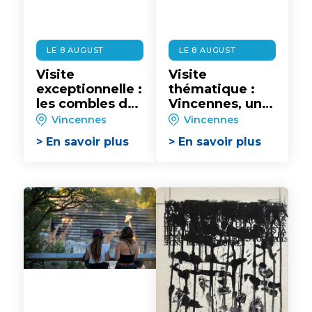
LE 8 AUGUST
LE 8 AUGUST
Visite
Visite
exceptionnelle :
thématique :
les combles de
Vincennes, une
la Sainte-
Histoire très
Vincennes
Vincennes
Chapelle du
chrétienne, au
> En savoir plus
> En savoir plus
Château de
château de
Vincennes
Vincennes