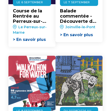
LE 6 SEPTEMBER
LE 7 SEPTEMBER
Course de la
Balade
Rentrée au
commentée -
Perreux-sur-
Découverte de
Marne
Joinville-le-
Le Perreux-sur-
Joinville-le-Pont
Pont : ses bords
Marne
> En savoir plus
de Marne,
> En savoir plus
fresques
murales et
sports
nautiques
LE 8 SEPTEMBER
DU 10/09/2026 AU