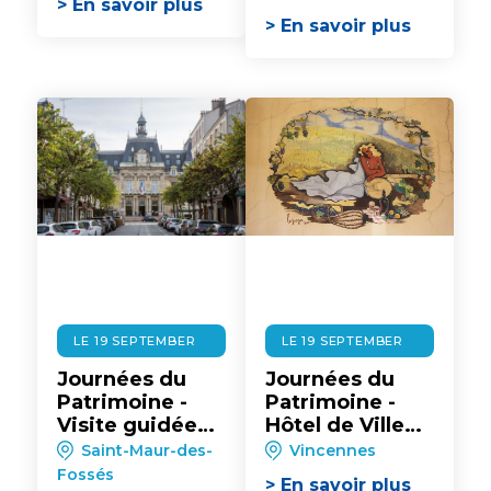
> En savoir plus
Vincennes
Charenton
> En savoir plus
LE 19 SEPTEMBER
LE 19 SEPTEMBER
Journées du
Journées du
Patrimoine -
Patrimoine -
Visite guidée
Hôtel de Ville
de l'Hôtel de
de Vincennes :
Saint-Maur-des-
Vincennes
Ville de Saint-
Ateliers de
Fossés
> En savoir plus