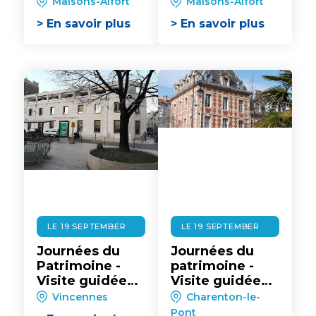
de la
du théâtre
Maisons-Alfort
Maisons-Alfort
bibliothèque de
Claude Debussy
> En savoir plus
> En savoir plus
l'école
vétérinaire
LE 19 SEPTEMBER
LE 19 SEPTEMBER
Journées du
Journées du
Patrimoine -
patrimoine -
Visite guidée
Visite guidée
de la Banque
de l'hôtel de
Vincennes
Charenton-le-
de France de
ville de
Pont