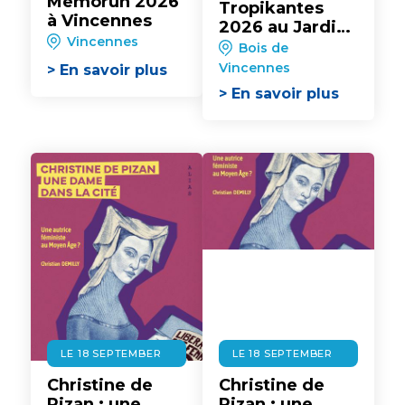
Memorun 2026
Tropikantes
à Vincennes
2026 au Jardin
Vincennes
d'Agronomie
Bois de
Tropicale
Vincennes
> En savoir plus
> En savoir plus
LE 18 SEPTEMBER
LE 18 SEPTEMBER
Christine de
Christine de
Pizan : une
Pizan : une