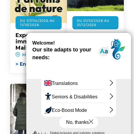
DU 07/04/2026 AU
DU 01/01/2026 AU
11/10/2026
31/12/2026
Exposition
Les dimanches
immersive à la
gratuits au
Maison de
château de
l'environnement
Vincennes
Maisons-Alfort
Vincennes
: Parfums de
> En savoir plus
> En savoir plus
nature