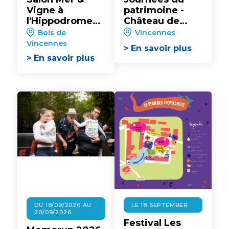
Vigne à
patrimoine -
l'Hippodrome
Château de
Paris-
Vincennes : Le
Bois de
Vincennes
Vincennes
Versailles de
Vincennes
> En savoir plus
Charles V
> En savoir plus
DU 18/09/2026 AU
LE 18 SEPTEMBER
20/09/2026
Festival Les