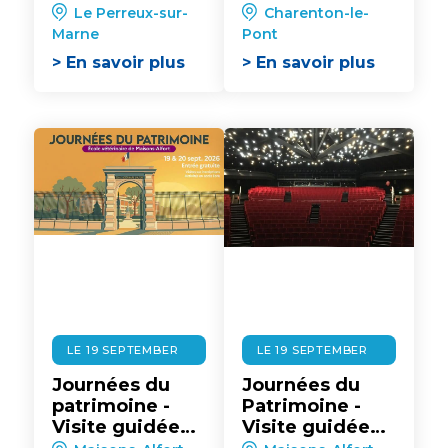
d'une collection
médiathèque
Le Perreux-sur-
Charenton-le-
de bateaux
du patrimoine
Marne
Pont
historiques
et de la
> En savoir plus
> En savoir plus
photographie
LE 19 SEPTEMBER
LE 19 SEPTEMBER
Journées du
Journées du
patrimoine -
Patrimoine -
Visite guidée
Visite guidée