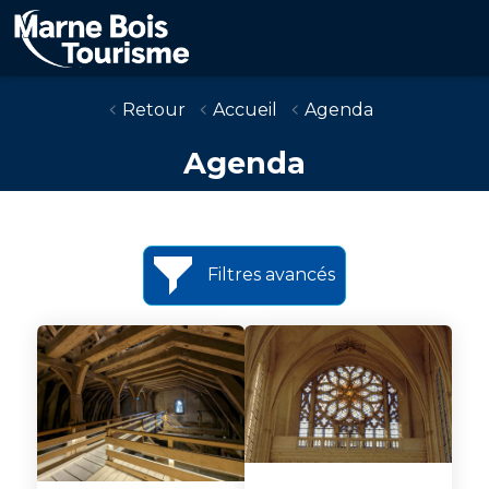
Skip
to
main
content
Retour
Accueil
Agenda
Agenda
Filtres avancés