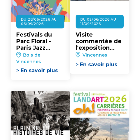
DU 28/06/2026 AU
DU 02/06/2026 AU
06/09/2026
11/09/2026
Festivals du
Visite
Parc Floral -
commentée de
Paris Jazz
l'exposition
Festival
"Alain Keler -
Bois de
Vincennes
Histoires de
Vincennes
> En savoir plus
vie" au château
> En savoir plus
de Vincennes