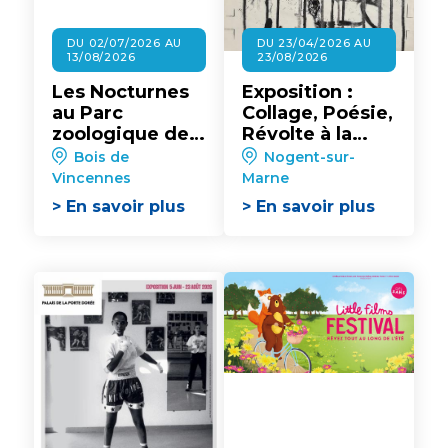
DU 02/07/2026 AU
DU 23/04/2026 AU
13/08/2026
23/08/2026
Les Nocturnes
Exposition :
au Parc
Collage, Poésie,
zoologique de
Révolte à la
Paris
Maison
Bois de
Nogent-sur-
Nationale des
Vincennes
Marne
Artistes
> En savoir plus
> En savoir plus