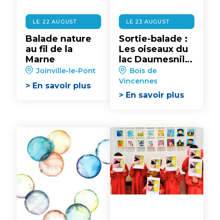
LE 22 AUGUST
LE 23 AUGUST
Balade nature
Sortie-balade :
au fil de la
Les oiseaux du
Marne
lac Daumesnil
au bois de
Joinville-le-Pont
Bois de
Vincennes
Vincennes
> En savoir plus
> En savoir plus