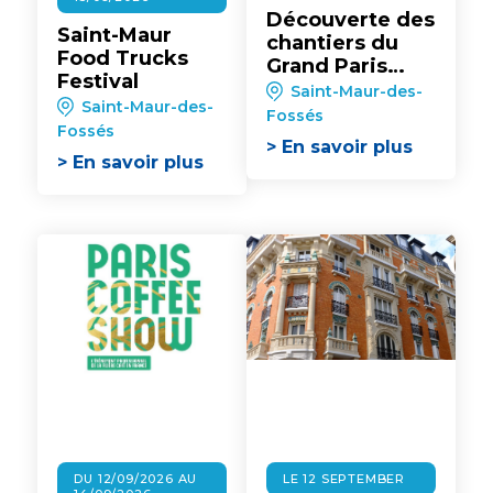
Découverte des
Saint-Maur
chantiers du
Food Trucks
Grand Paris
Festival
Express - gare
Saint-Maur-des-
Saint-Maur-des-
Saint-Maur
Fossés
Fossés
Créteil
> En savoir plus
> En savoir plus
DU 12/09/2026 AU
LE 12 SEPTEMBER