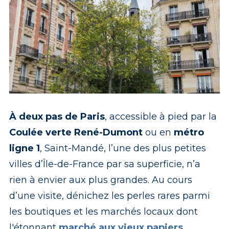
À deux pas de Paris
, accessible à pied par la
Rue Chaussée de l'Etang à Saint-Mandé
Coulée verte René-Dumont
Thierry Guillaume
ou en
métro
ligne 1
, Saint-Mandé, l’une des plus petites
villes d’Île-de-France par sa superficie, n’a
rien à envier aux plus grandes. Au cours
d’une visite, dénichez les perles rares parmi
les boutiques et les marchés locaux dont
l'étonnant
marché aux vieux papiers