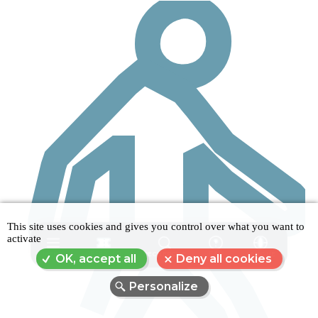
This site uses cookies and gives you control over what you want to
activate
MENU
RÉSERVER
RECHERCHE
FAQ
LANGUE
OK, accept all
Deny all cookies
Personalize