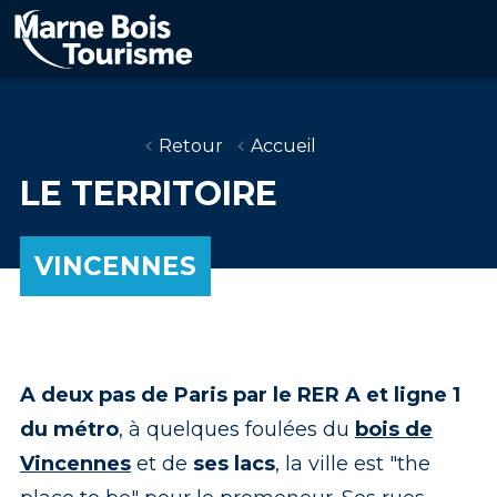
Aller
au
contenu
principal
Retour
Accueil
LE TERRITOIRE
VINCENNES
A deux pas de Paris par le RER A et ligne 1
du métro
, à quelques foulées du
bois de
Vincennes
et de
ses lacs
, la ville est "the