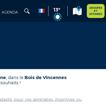
GROUPES
13°
ET
AGENDA
AFFAIRES
rne
, dans le
Bois de Vincennes
 souhaits !
adapté pour vos séminaires,
incentives
ou