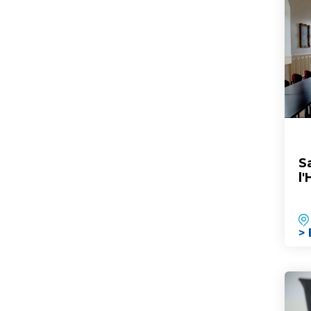
S
l'
> 