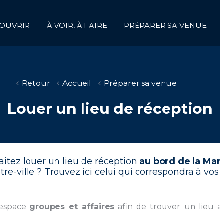
OUVRIR
À VOIR, À FAIRE
PRÉPARER SA VENUE
Retour
Accueil
Préparer sa venue
Louer un lieu de réception
aitez louer un lieu de réception
au bord de la Ma
re-ville ? Trouvez ici celui qui correspondra à vos
 espace
groupes et affaires
afin de
trouver un lieu 