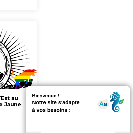
’Est au
te Jaune