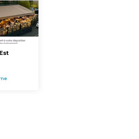
Est
rne