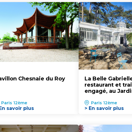
avillon Chesnaie du Roy
La Belle Gabrielle
restaurant et tra
engagé, au Jardi
d'Agronomie Tro
Paris 12ème
Paris 12ème
En savoir plus
> En savoir plus