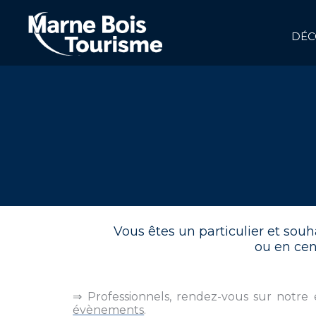
Aller
au
contenu
DÉC
principal
NAVIGATION
PRINCIPALE
Vous êtes un particulier et souh
ou en cent
⇒ Professionnels, rendez-vous sur notre
évènements
.