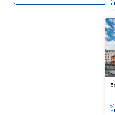
> 
E
> 