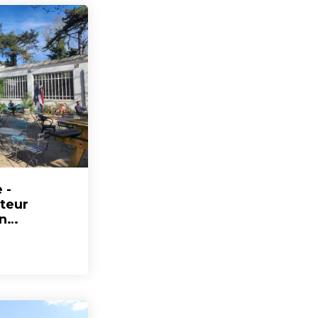
 -
iteur
n
picale