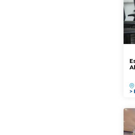
E
Al
> 