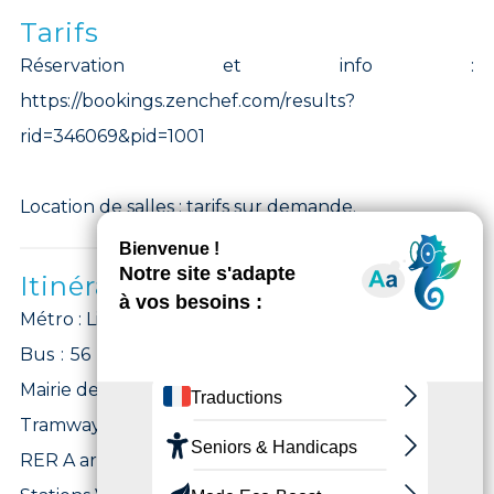
Tarifs
Réservation et info :
https://bookings.zenchef.com/results?
rid=346069&pid=1001
Location de salles : tarifs sur demande.
Itinéraires
Métro : Ligne 1 Saint Mandé
Bus : 56 arrêt Mairie de Saint Mandé, 86, 325 arrêt
Mairie de Saint Mandé
Tramway : Alexandra David Néel (t3a)
RER A arrêt Vincennes puis bus 325 ou 56