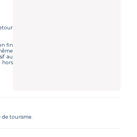
etour
en fin
 même
if au
u hors
e de tourisme.