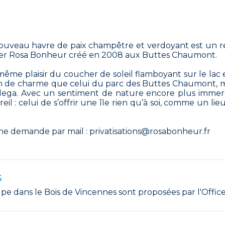
nouveau havre de paix champêtre et verdoyant est un r
emier Rosa Bonheur créé en 2008 aux Buttes Chaumont. ‍
me plaisir du coucher de soleil flamboyant sur le lac 
ein de charme que celui du parc des Buttes Chaumont,
odega. Avec un sentiment de nature encore plus immers
l : celui de s’offrir une île rien qu’à soi, comme un lie
.
r une demande par mail : privatisations@rosabonheur.fr
s
upe dans le Bois de Vincennes sont proposées par l'Offic