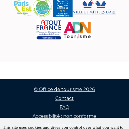
© Office de tourisme 2026
Contact
Menu
FAQ
Pied
Accessibilité : non conforme
de
Mentions légales
This site uses cookies and gives you control over what you want to