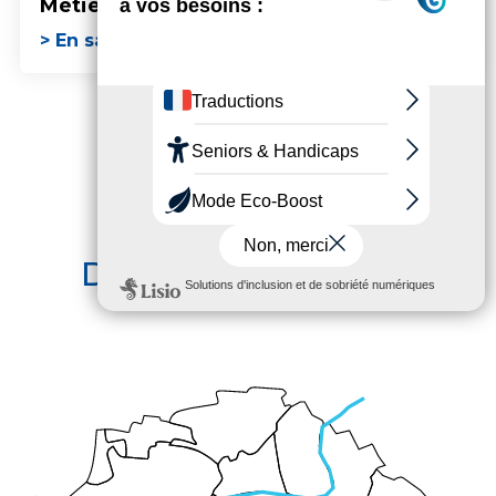
Métiers d'Art
audiovisuel
> En savoir plus
> En savoir plus
ENTRE PARIS ET
DISNEYLAND PARIS