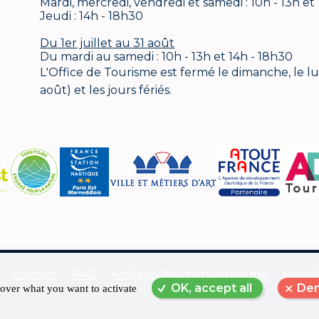
Mardi, mercredi, vendredi et samedi : 10h - 13h et
Jeudi : 14h - 18h30
Du 1er juillet au 31 août
Du mardi au samedi : 10h - 13h et 14h - 18h30
L'Office de Tourisme est fermé le dimanche, le lund
août) et les jours fériés.
Contact
FAQ
Accessibilité : non conforme
Mentio
OK, accept all
Den
 over what you want to activate
Menu