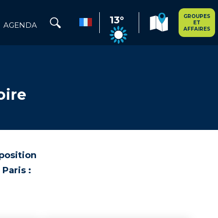
GROUPES
13°
ET
AGENDA
AFFAIRES
oire
position
 Paris :