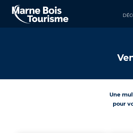
Aller
au
contenu
DÉC
principal
NAVIGATION
PRINCIPALE
Ven
Une mul
pour vo