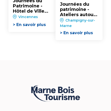
Journées du
Journées du
Patrimoine -
patrimoine -
Hôtel de Ville
Ateliers autour
de Vincennes :
Vincennes
de l'exposition
Champigny-sur-
Visites contées
> En savoir plus
« Sur les traces
Marne
en famille
de la Grande
> En savoir plus
Guerre »