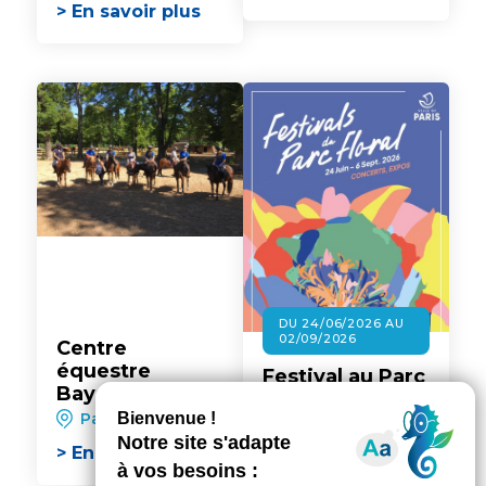
> En savoir plus
DU 24/06/2026 AU
02/09/2026
Centre
équestre
Festival au Parc
Bayard UCPA
Floral - Les
Vincennes
Paris 12ème
Pestacles
Paris 12ème
> En savoir plus
> En savoir plus