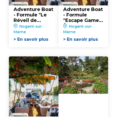
Adventure Boat
Adventure Boat
- Formule "Le
- Formule
Réveil de
"Escape Game :
l’Aventurier"
À la recherche
Nogent-sur-
Nogent-sur-
du Totem
Marne
Marne
Perdu"
> En savoir plus
> En savoir plus