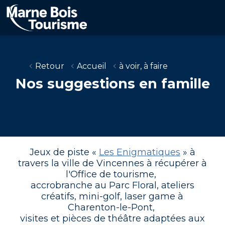
Aller
au
contenu
principal
Retour
Accueil
à voir, à faire
Nos suggestions en famille
Jeux de piste «
Les Enigmatiques
» à
travers la ville de Vincennes à récupérer à
l'Office de tourisme,
accrobranche au Parc Floral, ateliers
créatifs, mini-golf, laser game à
Charenton-le-Pont,
visites et pièces de théâtre adaptées aux