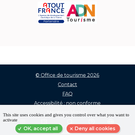
© Office de tourisme 2026
Contact
Menu
FAQ
Pied
Accessibilité : non conforme
de
Mentions légales
This site uses cookies and gives you control over what you want to
activate
Données personnelles
page
MENU
RÉSERVER
RECHERCHE
FAQ
LANGUE
OK, accept all
Deny all cookies
Plan du site