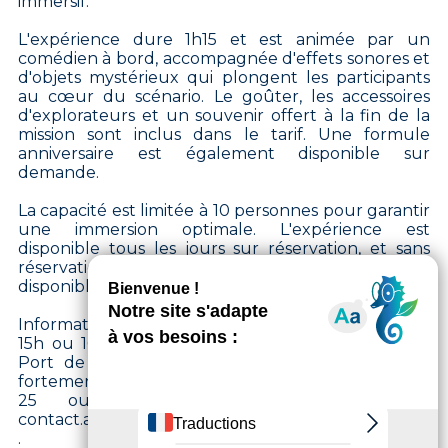
immersif.
L'expérience dure 1h15 et est animée par un
comédien à bord, accompagnée d'effets sonores et
d'objets mystérieux qui plongent les participants
au cœur du scénario. Le goûter, les accessoires
d'explorateurs et un souvenir offert à la fin de la
mission sont inclus dans le tarif. Une formule
anniversaire est également disponible sur
demande.
La capacité est limitée à 10 personnes pour garantir
une immersion optimale. L'expérience est
disponible tous les jours sur réservation, et sans
réservation le week-end dans la limite des places
disponibles.
Informations pratiques : Tous les jours à 12h, 13h30,
15h ou 16h30. Durée : 1h15. Tarif : 27 €/personne.
Port de Nogent, Nogent-sur-Marne. Réservation
fortement conseillée par téléphone au 06 15 18 89
25 ou sur adventureboat.fr. Email :
contact.adventureboat@gmail.com.
.