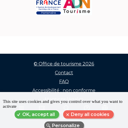
© Office de tourisme 2026
Contact
Menu
FAQ
Pied
Accessibilité : non conforme
de
Mentions légales
This site uses cookies and gives you control over what you want to
activate
Données personnelles
page
MENU
RÉSERVER
RECHERCHE
FAQ
LANGUE
OK, accept all
Deny all cookies
Plan du site
Personalize