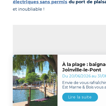
électriques sans permis
du port de plais
et inoubliable !
À la plage : baign
Joinville-le-Pont
Du 20/06/2026 au 31/0
Envie de vous rafraîchir
Est Marne & Bois vous 
Joinville-le-Pont pour p
baignade dans la Marne
Lire la suite
arboré et convivial. A
Paris !