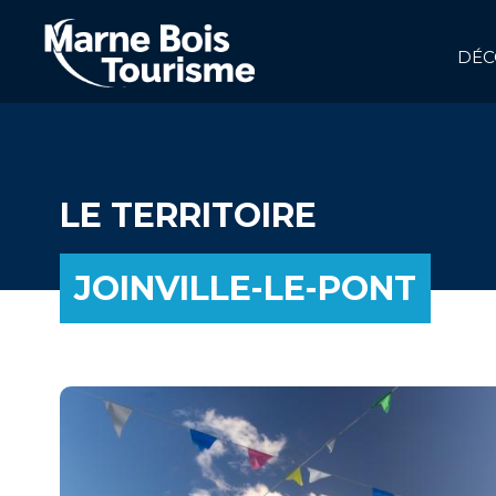
Aller
au
contenu
DÉC
principal
NAVIGATION
PRINCIPALE
LE TERRITOIRE
JOINVILLE-LE-PONT