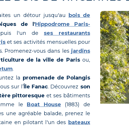
 faites un détour jusqu'au
bois de
piques de l'
Hippodrome Paris-
epuis l'un de
ses restaurants
is
et ses activités mensuelles pour
ds. Promenez-vous dans les
jardins
ticulture de la ville de Paris
ou,
etum
.
untez la
promenade de Polangis
us sur l’
Île Fanac
. Découvrez
son
tère pittoresque
et ses bâtiments
 comme le
Boat House
(1883) de
Canal 
rès une agréable balade, prenez le
aine en pilotant l'un des
bateaux