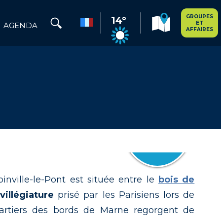
GROUPES
14°
ET
AGENDA
AFFAIRES
 Joinville-le-Pont est située entre le
bois de
villégiature
prisé par les Parisiens lors de
uartiers des bords de Marne regorgent de