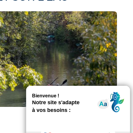
de Polangis à Joinville-le-Pont
Mathieu Génon