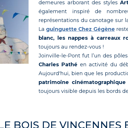
demeures arborant des styles
Ar
également inspiré de nombre
représentations du canotage sur la
La
guinguette Chez Gégène
rest
blanc, les nappes à carreaux ro
toujours au rendez-vous !
Joinville-le-Pont fut l’un des pôl
Charles Pathé
en activité du dé
hieu Génon
Aujourd'hui, bien que les productio
patrimoine cinématographique 
toujours visible depuis les bords d
LE BOIS DE VINCENNES 