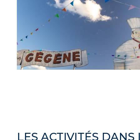
Guinguette Chez Gégène à Joinville-le-Pont
Mat
LES ACTIVITÉS DANS 