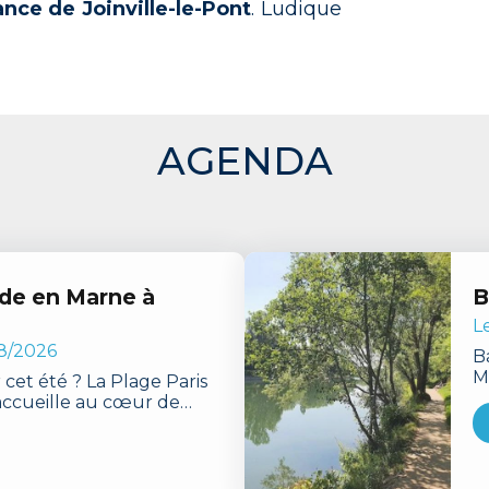
ance de Joinville-le-Pont
. Ludique
AGENDA
ade en Marne à
B
L
8/2026
B
M
 cet été ? La Plage Paris
h
accueille au cœur de
p
rofiter des joies de la
et
, dans un cadre sécurisé,
 seulement 20 minutes de