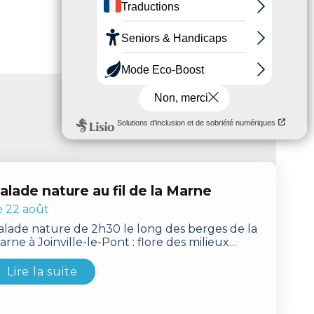
alade nature au fil de la Marne
e 22 août
alade nature de 2h30 le long des berges de la
arne à Joinville-le-Pont : flore des milieux
umides, ripisylve, plantes aquatiques… Une
romenade tranquille et instructive pour petits
Lire la suite
 grands, dès 7 ans. 15 pers. max.