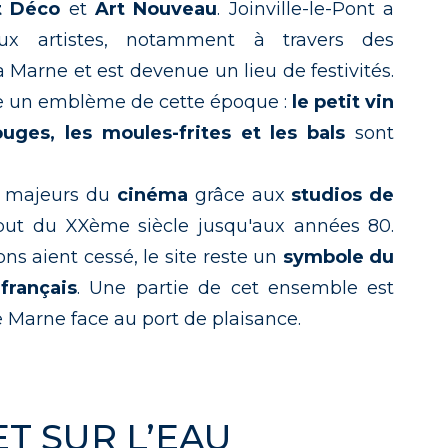
t Déco
et
Art Nouveau
. Joinville-le-Pont a
ux artistes, notamment à travers des
 Marne et est devenue un lieu de festivités.
e un emblème de cette époque :
le petit vin
uges, les moules-frites et les bals
sont
es majeurs du
cinéma
grâce aux
studios de
but du XXème siècle jusqu'aux années 80.
ns aient cessé, le site reste un
symbole du
français
. Une partie de cet ensemble est
e Marne face au port de plaisance.
ET SUR L’EAU