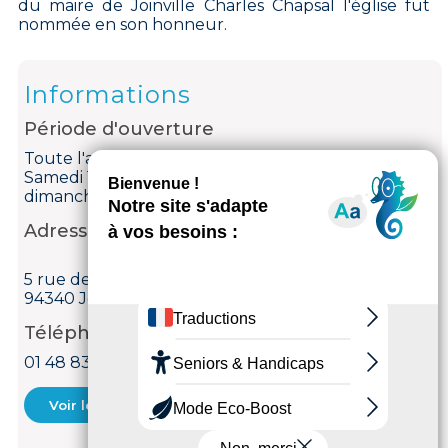
du maire de Joinville Charles Chapsal l'église fut
nommée en son honneur.
Informations
Période d'ouverture
Toute l'année, tous les jours de 15h à 20h.
Samedi 18:30–19:30
dimanche 09:30–10:30.
Adresse
5 rue de Paris
94340 Joinville-le-Pont
Téléphone
01 48 83 56 94
Voir le courriel