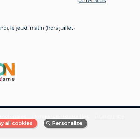
partenaires
i, le jeudi matin (hors juillet-
ns légales
Données personnelles
Plan du site
y all cookies
Personalize