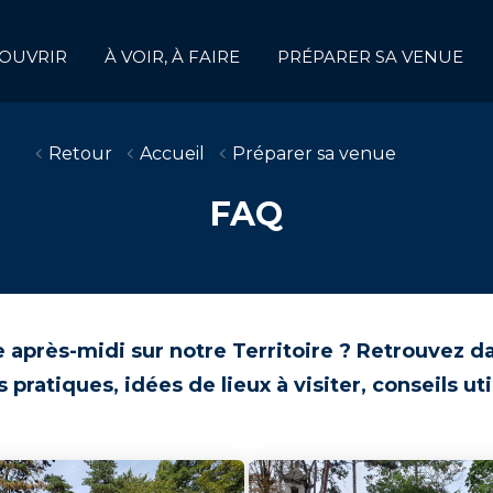
OUVRIR
À VOIR, À FAIRE
PRÉPARER SA VENUE
Retour
Accueil
Préparer sa venue
FAQ
 après-midi sur notre Territoire ? Retrouvez 
 pratiques, idées de lieux à visiter, conseils u