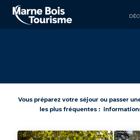
Aller
au
contenu
DÉC
principal
NAVIGATION
PRINCIPALE
Vous préparez votre séjour ou passer une
les plus fréquentes : informations