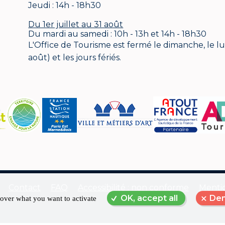
Jeudi : 14h - 18h30
Du 1er juillet au 31 août
Du mardi au samedi : 10h - 13h et 14h - 18h30
L'Office de Tourisme est fermé le dimanche, le lund
août) et les jours fériés.
Contact
FAQ
Accessibilité : non conforme
Mentio
OK, accept all
Den
 over what you want to activate
Menu