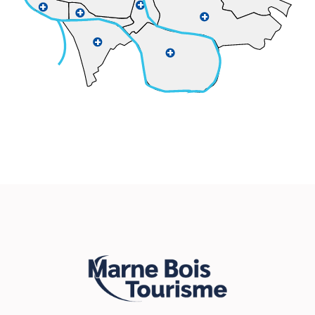
+
+
+
+
+
+