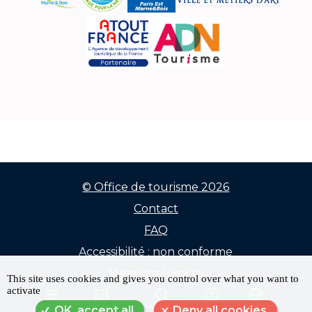
© Office de tourisme 2026
Contact
Menu
FAQ
Pied
Accessibilité : non conforme
de
Mentions légales
This site uses cookies and gives you control over what you want to
activate
Données personnelles
page
MENU
RÉSERVER
RECHERCHE
FAQ
LANGUE
OK, accept all
Deny all cookies