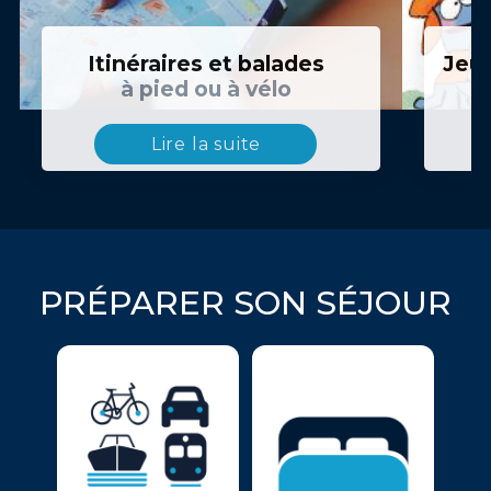
Itinéraires et balades
Jeux
à pied ou à vélo
Lire la suite
PRÉPARER SON SÉJOUR