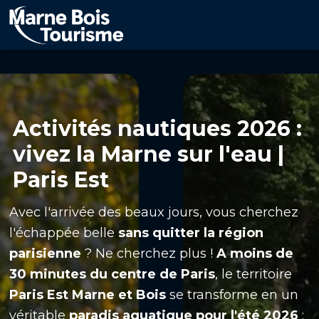
Aller
au
contenu
principal
Activités nautiques 2026 :
vivez la Marne sur l'eau |
Paris Est
Avec l'arrivée des beaux jours, vous cherchez
l'échappée belle
sans quitter la région
parisienne
? Ne cherchez plus !
A moins de
30 minutes du centre de Paris
, le territoire
Paris Est Marne et Bois
se transforme en un
véritable
paradis aquatique pour l'été 2026
: