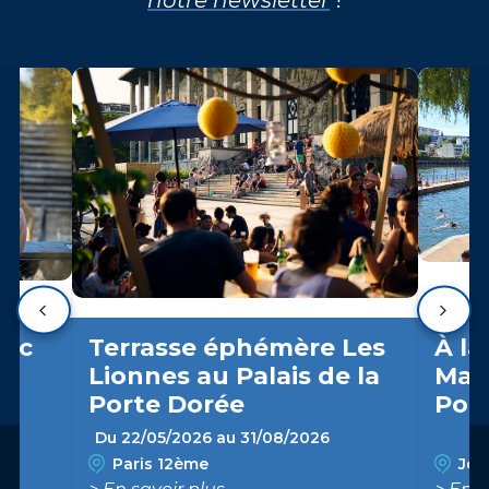
arc
Terrasse éphémère Les
À la
Lionnes au Palais de la
Marn
Porte Dorée
Pon
Du 22/05/2026 au 31/08/2026
Paris 12ème
Join