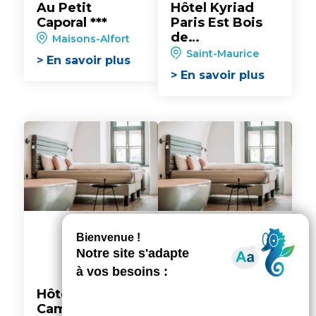
Au Petit
Hôtel Kyriad
Caporal ***
Paris Est Bois
de
Maisons-Alfort
Vincennes***
Saint-Maurice
> En savoir plus
> En savoir plus
Hôtel
Ibis Nogent-sur-
Campanile
Marne***