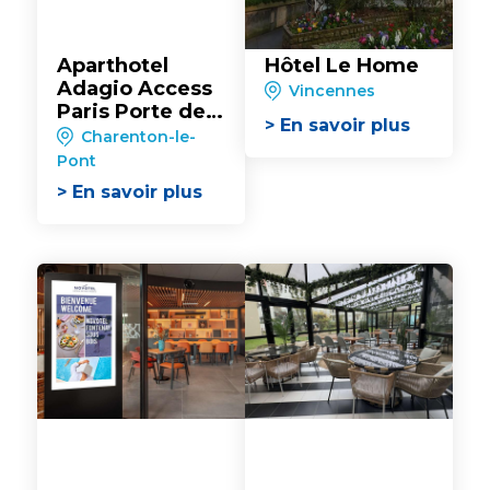
Aparthotel
Hôtel Le Home
Adagio Access
Vincennes
Paris Porte de
> En savoir plus
Charenton**
Charenton-le-
Pont
> En savoir plus