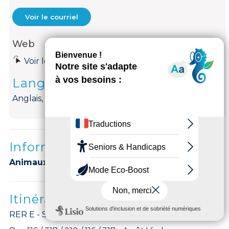
Voir le courriel
Web
Voir le site internet
Langues parlées
Anglais, Français
Informations complémentaires
Animaux acceptés :
ACCEPTES.
Itinéraires
RER E - Station Nogent-le-Perreux