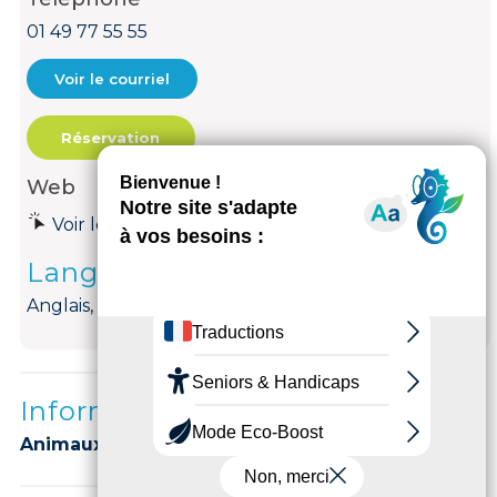
01 49 77 55 55
Voir le courriel
Réservation
Web
Voir le site internet
Langues parlées
Anglais, Espagnol, Français, Italien, Russe, Arabe
Informations complémentaires
Animaux acceptés :
ACCEPTES.