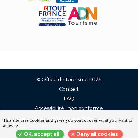
© Office de tourisme 2026
Contact
Menu
FAQ
Pied
Accessibilité : non conforme
de
Mentions légales
This site uses cookies and gives you control over what you want to
activate
Données personnelles
page
MENU
RÉSERVER
RECHERCHE
FAQ
LANGUE
OK, accept all
Deny all cookies
Plan du site