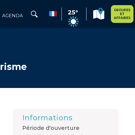
GROUPES
25°
ET
AGENDA
AFFAIRES
urisme
Informations
Période d'ouverture