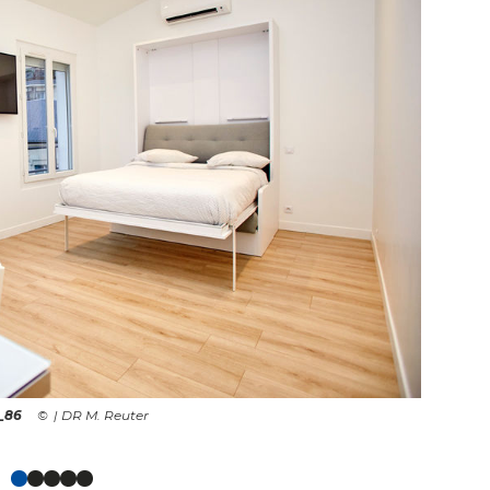
_86
| DR M. Reuter