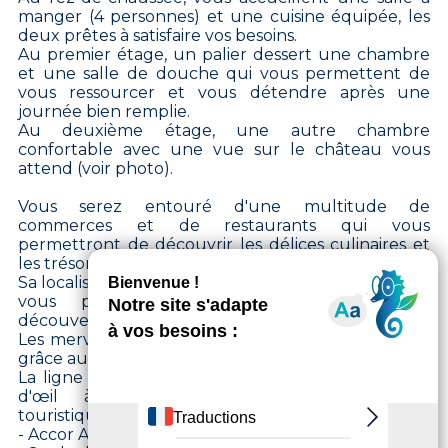
manger (4 personnes) et une cuisine équipée, les
deux prêtes à satisfaire vos besoins.
Au premier étage, un palier dessert une chambre
et une salle de douche qui vous permettent de
vous ressourcer et vous détendre après une
journée bien remplie.
Au deuxième étage, une autre chambre
confortable avec une vue sur le château vous
attend (voir photo).
Vous serez entouré d'une multitude de
commerces et de restaurants qui vous
permettront de découvrir les délices culinaires et
les trésors locaux de Vincennes.
Sa localisation proche du bois, du zoo, du parc floral
vous permettra d’agréables moments de
découvertes, de détente et de ressourcement.
Les merveilles de Paris ne sont qu'à quelques pas
grâce aux transports en commun :
La ligne 1 et le RER A vous mèneront en un clin
d'œil à des destinations incontournables
touristiques et sportives :
- Accor Arena Bercy 20min