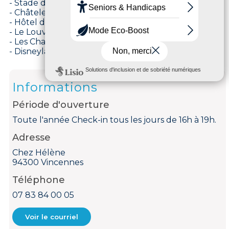
- Stade de France 32min
- Châtelet-les-Halles (centre de Paris) en 9min
- Hôtel de Ville/Notre-Dame 20min
- Le Louvre 25min
- Les Champs-Élysées/La Défense 30min
- Disneyland 30min, etc.
Informations
Période d'ouverture
Toute l'année Check-in tous les jours de 16h à 19h.
Adresse
Chez Hélène
94300 Vincennes
Téléphone
07 83 84 00 05
Voir le courriel