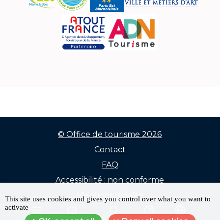
© Office de tourisme 2026
Contact
Menu
FAQ
Pied
Accessibilité : non conforme
de
Mentions légales
This site uses cookies and gives you control over what you want to
activate
Données personnelles
page
MENU
RÉSERVER
RECHERCHE
FAQ
LANGUE