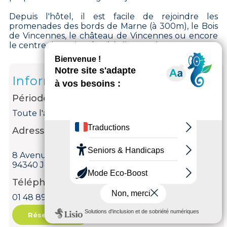
Depuis l'hôtel, il est facile de rejoindre les
promenades des bords de Marne (à 300m), le Bois
de Vincennes, le château de Vincennes ou encore
le centre de Paris grâce à la ligne A du RER.
Informations
Période d'ouverture
Toute l'année tous les jours.
Adresse
8 Avenue des Platanes
94340 Joinville-le-Pont
Téléphone
01 48 89 99 77
Réservation