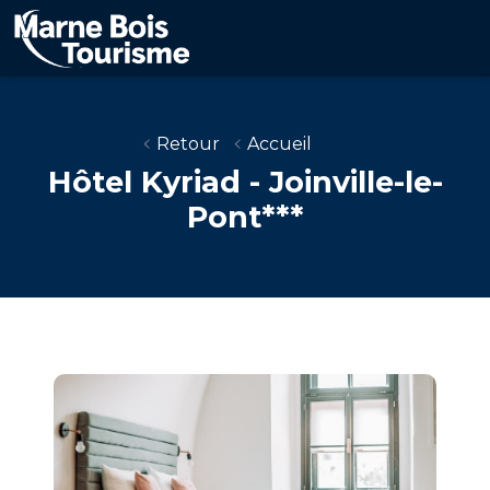
Aller
au
contenu
principal
Retour
Accueil
Hôtel Kyriad - Joinville-le-
Pont***