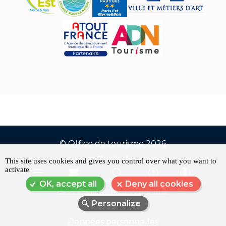
© Office de tourisme 2026
Contact
This site uses cookies and gives you control over what you want to
Menu
activate
FAQ
MENU
RÉSERVER
RECHERCHE
FAQ
LANGUE
OK, accept all
Deny all cookies
Pied
Accessibilité : non conforme
Personalize
de
Mentions légales
Données personnelles