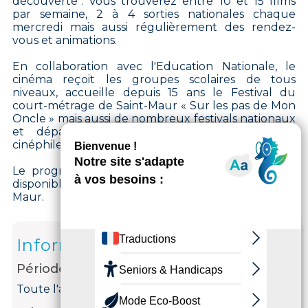
découverte". Vous trouverez entre 10 et 15 films
par semaine, 2 à 4 sorties nationales chaque
mercredi mais aussi régulièrement des rendez-
vous et animations.
En collaboration avec l'Education Nationale, le
cinéma reçoit les groupes scolaires de tous
niveaux, accueille depuis 15 ans le Festival du
court-métrage de Saint-Maur « Sur les pas de Mon
Oncle » mais aussi de nombreux festivals nationaux
et départementaux pour satisfaire tous les
cinéphiles, dès le plus jeune âge.
Le programme est édité tous les 15 jours et est
disponible dans les structures culturelles de Saint-
Maur.
Informations
Période d'ouverture
Toute l'année.