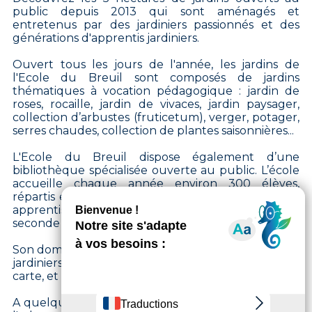
public depuis 2013 qui sont aménagés et
entretenus par des jardiniers passionnés et des
générations d'apprentis jardiniers.
Ouvert tous les jours de l'année, les jardins de
l'Ecole du Breuil sont composés de jardins
thématiques à vocation pédagogique : jardin de
roses, rocaille, jardin de vivaces, jardin paysager,
collection d’arbustes (fruticetum), verger, potager,
serres chaudes, collection de plantes saisonnières...
L'Ecole du Breuil dispose également d’une
bibliothèque spécialisée ouverte au public. L’école
accueille chaque année environ 300 élèves,
répartis en 150 élèves en formation scolaire et 150
apprentis en formation par apprentissage, de la
seconde au Master 2.
Son domaine accueille chaque année environ 1000
jardiniers amateurs dans ses cours de jardinage à la
carte, et propose des visites guidées du domaine.
A quelques pas de là, vous pourrez vous balader à