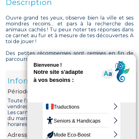
Description
Ouvre grand tes yeux, observe bien la ville et ses
moindres recoins… et pars à la recherche des
animaux cachés ! Tu peux noter tes réponses dans
ce carnet au fur et à mesure de tes découvertes. A
toi de jouer !
Des petites récompenses sont remises en fin de
parcours, si vous repassez à l'Office de tourisme.
Informations
Période d'ouverture
Toute l'année, tous les mardis, mercredis, jeudis,
vendredis et samedis.
Les carnets sont à récupérer à l'Office de tourisme
du mardi au samedi (fermé le jeudi matin) aux
horaires d'ouverture de l'Office.
Adresse