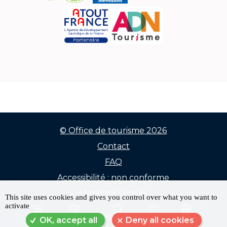
© Office de tourisme 2026
Contact
Menu
FAQ
Pied
Accessibilité : non conforme
de
Mentions légales
This site uses cookies and gives you control over what you want to
activate
Données personnelles
page
MENU
RÉSERVER
RECHERCHE
FAQ
LANGUE
OK, accept all
Deny all cookies
Plan du site