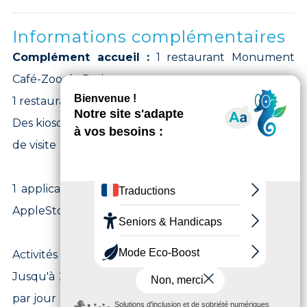
Informations complémentaires
Complément accueil :
1 restaurant Monument
Café-Zoo de Paris
1 restaurant Le Zarafa
Des kiosques de restauration rapide sur le parcours
de visite
1 application mobile Parc zoologique de Paris sur
AppleStore et GooglePlay
Activités :
Jusqu'à 20 rendez-vous gratuit avec les soigneurs
par jour