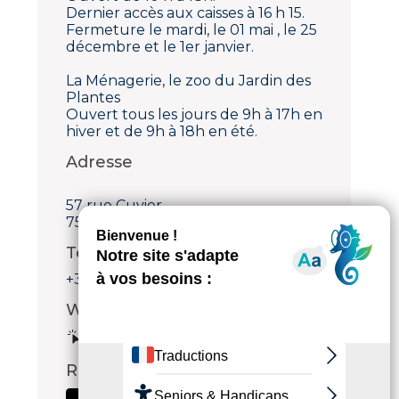
Dernier accès aux caisses à 16 h 15.
Fermeture le mardi, le 01 mai , le 25
décembre et le 1er janvier.
La Ménagerie, le zoo du Jardin des
Plantes
Ouvert tous les jours de 9h à 17h en
hiver et de 9h à 18h en été.
Adresse
57 rue Cuvier
75005 Paris 5ème
Téléphone
+33 (0)1 40 79 56 01
Web
Voir le site internet
Réseaux sociaux