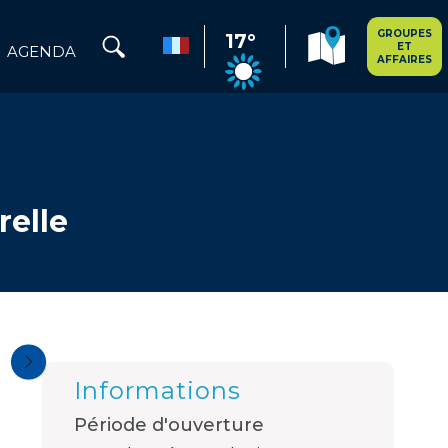
GROUPES
17°
ET
AGENDA
AFFAIRES
relle
Informations
Période d'ouverture