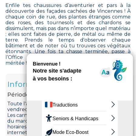
Enfile tes chaussures d’aventurier et pars à la
découverte des façades cachées de Vincennes ! À
chaque coin de rue, des plantes étranges comme
des roses, des tournesols et des chardons se
dissimulent, mais pas dans n’importe quel matériau
: elles sont faites de pierre, de métal ou même de
terre. Prends le temps d'observer chaque
bâtiment et de noter où tu trouves ces végétaux
étonnants. Une fois ta chasse terminée, passe à
l’Office de tourisme pour une surprise bien
méritée !
Informations
Période d'ouverture
Toute l'année, tous les mardis, mercredis, jeudis,
vendredis et samedis.
Les carnets sont à récupérer à l'Office de tourisme
du mardi au samedi (fermé le jeudi matin) aux
horaires d'ouverture de l'Office, ou sur notre site
internet.