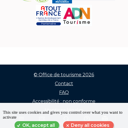
© Office de tourisme 2026
Contact
Menu
FAQ
Pied
Accessibilité : non conforme
de
Mentions légales
This site uses cookies and gives you control over what you want to
activate
Données personnelles
page
MENU
RÉSERVER
RECHERCHE
FAQ
LANGUE
OK, accept all
Deny all cookies
Plan du site