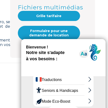
Fichiers multimédias
Grille tarifaire
ro, se
et de
Formulaire pour une
demande de location
ement
n vos