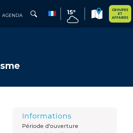
GROUPES
15°
ET
AGENDA
AFFAIRES
risme
Informations
Période d'ouverture