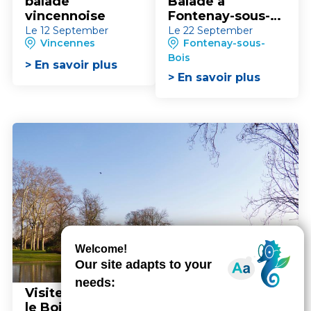
balade
Balade à
vincennoise
Fontenay-sous-
Bois
Le 12 September
Le 22 September
Vincennes
Fontenay-sous-
Bois
> En savoir plus
> En savoir plus
Visite guidée : Promenons-nous dans
le Bois jusqu'à la Porte Dorée