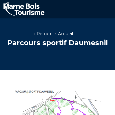
Aller
au
contenu
principal
Retour
Accueil
Parcours sportif Daumesnil