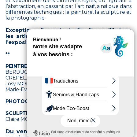
et s’expriment dans différents styles, du figuratif à
l’abstraction, en passant par l’art naïf, ainsi que dans
différentes techniques : la peinture, la sculpture et
la photographie.
Exceptionnellement, et afin d’accueillir tous
les artistes dans des conditions optimales,
l’exposition est divisée en deux temps.
**
PEINTRES |
Thomas AHL, ALEGRA, Ilana
BERDUGO, CHUR, Joëlle DUBOIS, Neumi DUDAS-
CREPEL, Nathalie LAMBEAUX, Nicole MANCUSO,
Josy MOREAU-PETER, Salima OUARI, Elise PACITTI,
Marie-Eve PIEL, Karine WAGENER.
PHOTOGRAPHE |
Christelle BOLMIO.
SCULPTEURS |
EFGE, Serge GUARNIERI, JARO,
Claire MONTOYA, Dominique-Gabrielle PETIT.
Du vendredi 17 au jeudi 23 juillet 2026 >