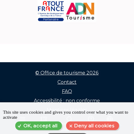
© Office de tourisme 2026
Contact
Menu
FAQ
Pied
Accessibilité : non conforme
de
Mentions légales
This site uses cookies and gives you control over what you want to
activate
Données personnelles
page
MENU
RÉSERVER
RECHERCHE
FAQ
LANGUE
OK, accept all
Deny all cookies
Plan du site