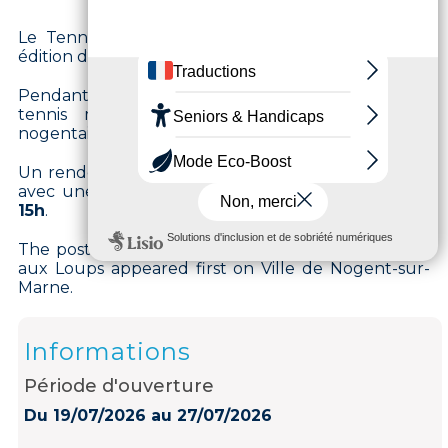
Le Tennis Club de Nogent accueille la troisième
édition de son tournoi international féminin ITF.
Pendant une semaine, les meilleurs espoirs du
tennis mondial s’affronteront sur les courts
nogentais.
Un rendez-vous sportif d’exception, ouvert à tous,
avec une grande finale le
dimanche 26 juillet à
15h
.
The post
Tournoi international féminin ITF de l’Île
aux Loups
appeared first on
Ville de Nogent-sur-
Marne
.
Informations
Période d'ouverture
Du 19/07/2026 au 27/07/2026