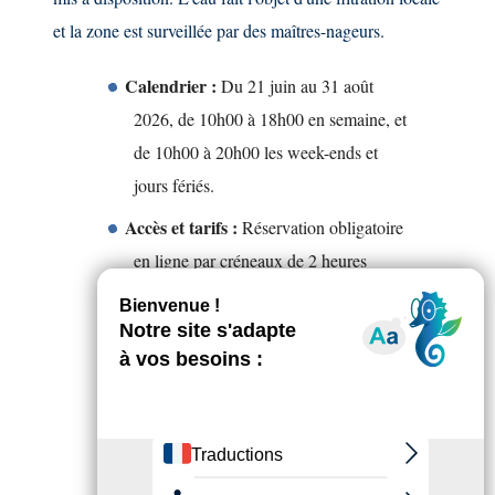
et la zone est surveillée par des maîtres-nageurs.
Calendrier :
Du 21 juin au 31 août
2026, de 10h00 à 18h00 en semaine, et
de 10h00 à 20h00 les week-ends et
jours fériés.
Accès et tarifs :
Réservation obligatoire
en ligne par créneaux de 2 heures
(jauge maximale de 200 personnes).
Tarif de 3 € par créneau pour les
résidents du territoire (sur justificatif de
moins de 3 mois) et de 8 € pour les
non-résidents. Forfait famille
nombreuse fixé à 10 € (2 adultes, 3
enfants). Moins de 16 ans