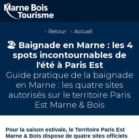
Aller
au
contenu
principal
Retour
Accueil
🏖️ Baignade en Marne : les 4
spots incontournables de
l'été à Paris Est
Guide pratique de la baignade
en Marne : les quatre sites
autorisés sur le territoire Paris
Est Marne & Bois
Pour la saison estivale, le
Territoire Paris Est
Marne & Bois
dispose de
quatre sites officiels