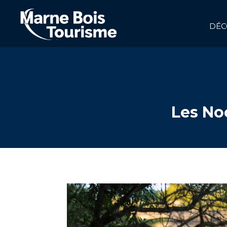
Aller
au
contenu
DÉC
principal
NAVIGATION
PRINCIPALE
Les No