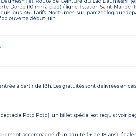
ue Daumesnil et Route de Ceinture du Lac Daumesnil (e
orte Dorée (10 min à pied) / ligne 1 station Saint-Mandé (
puis bus 46. Tarifs Nocturnes sur parczoologiquedepari
t Zoo ouverte début juin.
s
 entrée à partir de 18h. Les gratuités sont délivrées en c
spectacle Poto Poto), un billet spécial est requis : voir p
toirement accompagné d’un adulte ( + de 18 ans), égalem