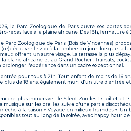
2026, le Parc Zoologique de Paris ouvre ses portes apr
éro-repas face à la plaine africaine. Dès 18h, fermeture à 
 le Parc Zoologique de Paris (Bois de Vincennes) propo
re)découvrir le zoo à la tombée du jour, lorsque la lu
imaux offrent un autre visage. La terrasse la plus dépa
a plaine africaine et au Grand Rocher : transats, cockta
 prolonger l'expérience dans un cadre exceptionnel.
 entrée pour tous à 21h. Tout enfant de moins de 16 an
 plus de 18 ans, également muni d'un titre d'entrée et
core plus immersive : le Silent Zoo les 17 juillet et 7
a musique sur les oreilles, suivie d'une partie discothèq
en écho à la saison « Voyage en milieux humides ». Un 
sponibles tout au long de la soirée, avec happy hour de