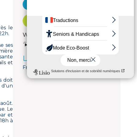
Voir le courriel
Réservation
ès le
22h.
Web
se ses
Voir le site internet
mière
ysante
Langues parlées
ils et
Français
s doit
 d'un
 août.
ue. Le
bar et
 18h à