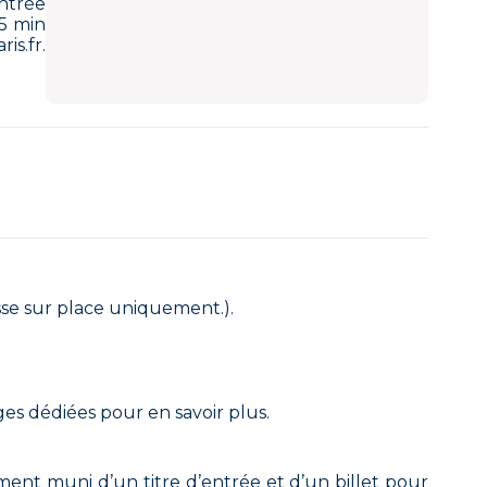
ntrée
15 min
s.fr.
aisse sur place uniquement.).
ages dédiées pour en savoir plus.
ent muni d’un titre d’entrée et d’un billet pour