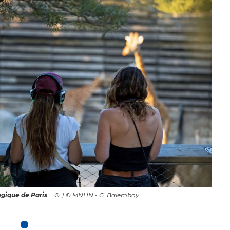
ogique de Paris
| © MNHN - G. Balemboy